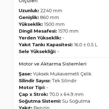
Ölçüleri
Uzunluk:
2240 mm
Genişlik:
860 mm
Yükseklik:
1500 mm
Dingil Mesafesi:
1570 mm
Yerden Yükseklik:
-
Yakıt Tankı Kapasitesi:
16.0 ± 0.5 L
Sele Yüksekliği:
-
Motor ve Aktarma Sistemleri
Şase:
Yüksek Mukavemetli Çelik
Silindir Sayısı:
Tek Silindir
Motor Tipi:
-
Çap x Strok:
70.0 x 64.9 mm
Soğutma Sistemi:
Su Soğutma
Yakıt:
Benzin