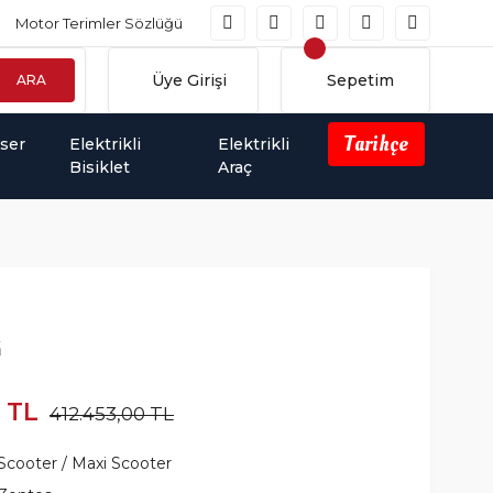
Motor Terimler Sözlüğü
Üye Girişi
Sepetim
ARA
Tarihçe
iser
Elektrikli
Elektrikli
Bisiklet
Araç
G
 TL
412.453,00 TL
Scooter / Maxi Scooter