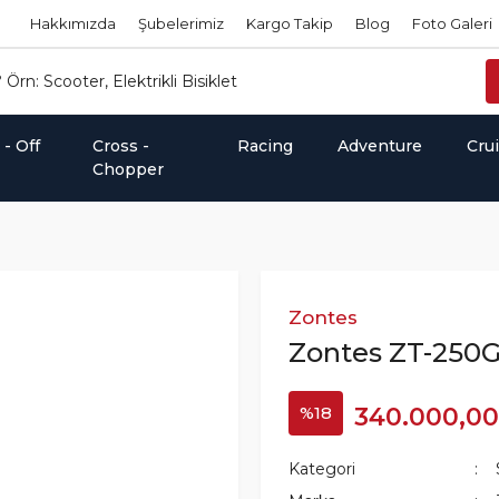
Hakkımızda
Şubelerimiz
Kargo Takip
Blog
Foto Galeri
- Off
Cross -
Racing
Adventure
Cru
Chopper
Zontes
Zontes ZT-250
%18
340.000,00
Kategori