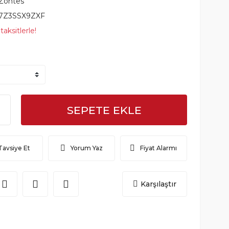
Zontes
7Z3SSX9ZXF
aksitlerle!
SEPETE EKLE
Tavsiye Et
Yorum Yaz
Fiyat Alarmı
Karşılaştır