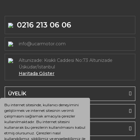
0216 213 06 06
info@ucarmotor.com
Altunizade: Kısıklı Caddesi No:73 Altunizade
Üsküdar/İstanbul
Haritada Göster
ÜYELİK
Bu internet sitesinde, kullanıcı deneyimini
SAYFALAR
geliştirmek ve internet sitesinin verimli
çalışmasını sağlamak amacıyla çerezler
kullanılmaktadır. Bu internet sitesini
kullanarak bu çerezlerin kullanılmasını kabul
HESABIM
etmiş olursunuz. Çerezleri nasıl
kullandığımız, sildiğimiz ve engellediğimiz ile