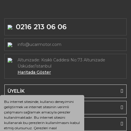
0216 213 06 06
info@ucarmotor.com
Altunizade: Kısıklı Caddesi No:73 Altunizade
Üsküdar/İstanbul
Haritada Göster
ÜYELİK
Bu internet sitesinde, kullanıcı deneyimini
SAYFALAR
geliştirmek ve internet sitesinin verimli
çalışmasını sağlamak amacıyla çerezler
kullanılmaktadır. Bu internet sitesini
kullanarak bu çerezlerin kullanılmasını kabul
HESABIM
etmiş olursunuz. Çerezleri nasıl