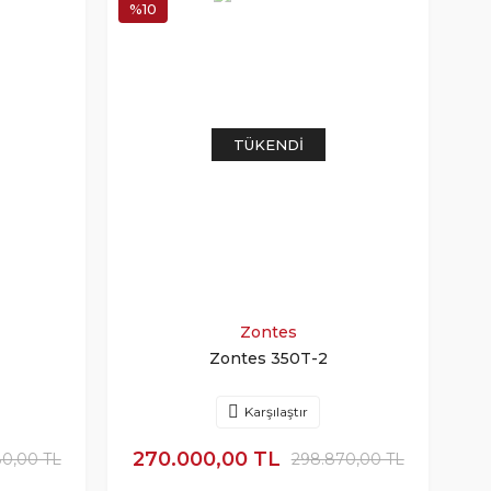
%10
TÜKENDI
Zontes
Zontes 350T-2
Karşılaştır
270.000,00 TL
80,00 TL
298.870,00 TL