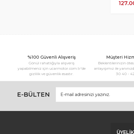
127.0
%100 Güvenli Alışveriş
Müşteri Hizm
Gönül rahatlığıyla alışveriş
Beklentilerinizin öte
yapabilmeniz için ucarmotor.com.tr'de
anlayışımız ile yanınız
gizlilik ve güvenlik esastır.
30 40 - 4
E-BÜLTEN
ÜYELİK