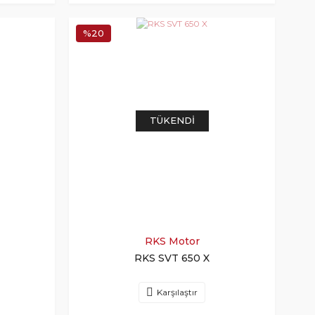
%20
TÜKENDI
RKS Motor
RKS SVT 650 X
Karşılaştır