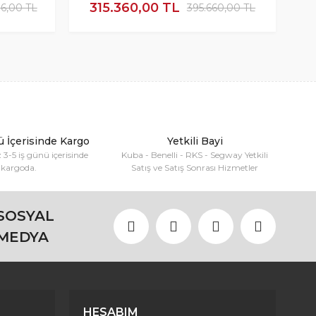
315.360,00 TL
6,00 TL
395.660,00 TL
ü İçerisinde Kargo
Yetkili Bayi
z 3-5 iş günü içerisinde
Kuba - Benelli - RKS - Segway Yetkili
kargoda.
Satış ve Satış Sonrası Hizmetler
SOSYAL
MEDYA
HESABIM