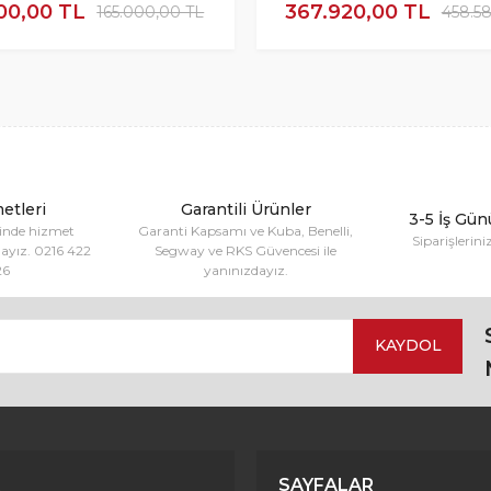
00,00 TL
367.920,00 TL
165.000,00 TL
458.58
etleri
Garantili Ürünler
3-5 İş Gün
sinde hizmet
Garanti Kapsamı ve Kuba, Benelli,
Siparişlerini
dayız. 0216 422
Segway ve RKS Güvencesi ile
26
yanınızdayız.
KAYDOL
SAYFALAR