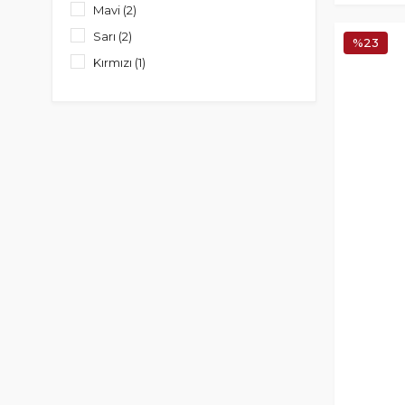
Mavi (2)
Sarı (2)
%23
Kırmızı (1)
Siyah Mavi (1)
Siyah Sarı (1)
Turuncu (1)
Yeşil (1)