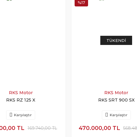
%17
TÜKENDI
RKS Motor
RKS Motor
RKS RZ 125 X
RKS SRT 900 SX
Karşılaştır
Karşılaştır
00,00 TL
470.000,00 TL
169.740,00 TL
568.4