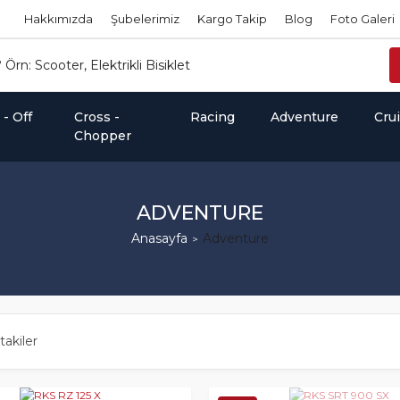
Hakkımızda
Şubelerimiz
Kargo Takip
Blog
Foto Galeri
- Off
Cross -
Racing
Adventure
Cru
Chopper
ADVENTURE
Anasayfa
Adventure
takiler