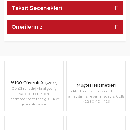
Taksit Seçenekleri
Önerileriniz
%100 Güvenli Alışveriş
Müşteri Hizmetleri
Gönül rahatlığıyla alışveriş
Beklentilerinizin ötesinde hizmet
yapabilmeniz için
anlayışımız ile yanınızdayız. 0216
ucarmotor.com.tr'de gizlilik ve
422 30 40 - 426
güvenlik esastır.