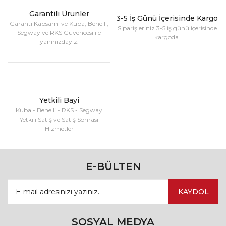
Garantili Ürünler
3-5 İş Günü İçerisinde Kargo
Garanti Kapsamı ve Kuba, Benelli,
Siparişleriniz 3-5 iş günü içerisinde
Segway ve RKS Güvencesi ile
kargoda.
yanınızdayız.
Yetkili Bayi
Kuba - Benelli - RKS - Segway
Yetkili Satış ve Satış Sonrası
Hizmetler
E-BÜLTEN
KAYDOL
SOSYAL MEDYA