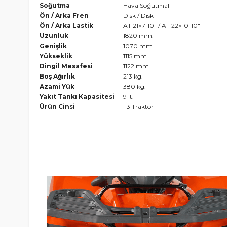
Soğutma
Hava Soğutmalı
Ön / Arka Fren
Disk / Disk
Ön / Arka Lastik
AT 21×7-10″ / AT 22×10-10″
Uzunluk
1820 mm.
Genişlik
1070 mm.
Yükseklik
1115 mm.
Dingil Mesafesi
1122 mm.
Boş Ağırlık
213 kg.
Azami Yük
380 kg.
Yakıt Tankı Kapasitesi
9 lt.
Ürün Cinsi
T3 Traktör