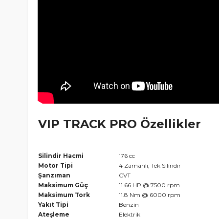
VIP TRACK PRO Özellikler
Silindir Hacmi
176 cc
Motor Tipi
4 Zamanlı, Tek Silindir
Şanzıman
CVT
Maksimum Güç
11.66 HP @ 7500 rpm
Maksimum Tork
11.8 Nm @ 6000 rpm
Yakıt Tipi
Benzin
Ateşleme
Elektrik