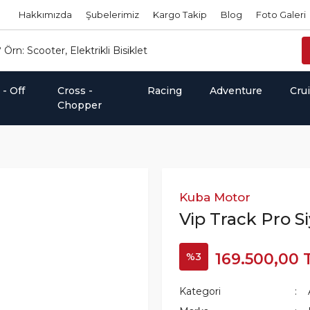
Hakkımızda
Şubelerimiz
Kargo Takip
Blog
Foto Galeri
- Off
Cross -
Racing
Adventure
Cru
Chopper
Kuba Motor
Vip Track Pro S
%3
169.500,00 
Kategori