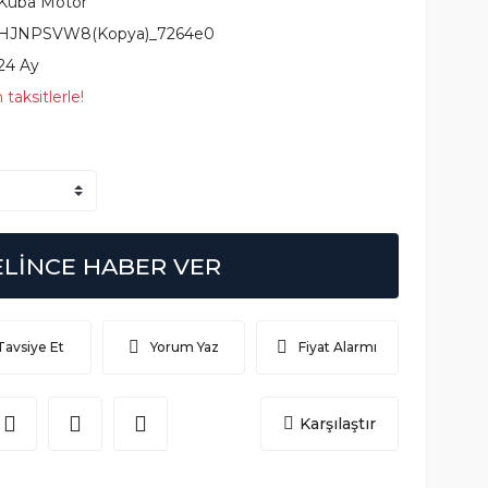
Kuba Motor
HJNPSVW8(Kopya)_7264e0
24 Ay
taksitlerle!
ELİNCE HABER VER
Tavsiye Et
Yorum Yaz
Fiyat Alarmı
Karşılaştır