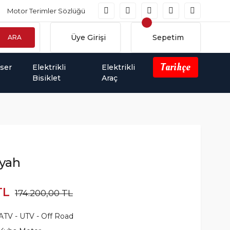
Motor Terimler Sözlüğü
Üye Girişi
Sepetim
ARA
Tarihçe
iser
Elektrikli
Elektrikli
Bisiklet
Araç
iyah
TL
174.200,00 TL
ATV - UTV - Off Road