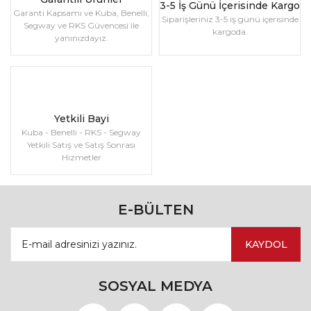
3-5 İş Günü İçerisinde Kargo
Garanti Kapsamı ve Kuba, Benelli,
Siparişleriniz 3-5 iş günü içerisinde
Segway ve RKS Güvencesi ile
kargoda.
yanınızdayız.
Yetkili Bayi
Kuba - Benelli - RKS - Segway
Yetkili Satış ve Satış Sonrası
Hizmetler
E-BÜLTEN
KAYDOL
SOSYAL MEDYA