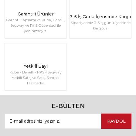
Garantili Ürünler
3-5 İş Günü İçerisinde Kargo
Garanti Kapsamı ve Kuba, Benelli,
Siparişleriniz 3-5 iş günü içerisinde
Segway ve RKS Güvencesi ile
kargoda.
yanınızdayız.
Yetkili Bayi
Kuba - Benelli - RKS - Segway
Yetkili Satış ve Satış Sonrası
Hizmetler
E-BÜLTEN
KAYDOL