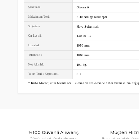
Şanzıman
Otomatik
Maksimum Tork
2.40 Nm @ 6000 rpm
Soğutma
Hava Soğutmalı
Ön Lastik
130/60-13
Uzunluk
1950 mm.
Yükseklik
1060 mm.
Net Ağırlık
101 kg.
Yakıt Tankı Kapasitesi
8 lt.
* Kuba Motor; ürün teknik özelliklerine ve renklerinde haber vermeksizin değiş
Bu ürünün fiyat bilgisi, resim, ürün açıklamalarında ve diğ
Görüş ve önerileriniz için teşekkür ederiz.
Ürün resmi kalitesiz, bozuk veya görüntülenemiyor.
Ürün açıklamasında eksik bilgiler bulunuyor.
Ürün bilgilerinde hatalar bulunuyor.
%100 Güvenli Alışveriş
Müşteri Hizm
Ürün fiyatı diğer sitelerden daha pahalı.
Gönül rahatlığıyla alışveriş
Beklentilerinizin öte