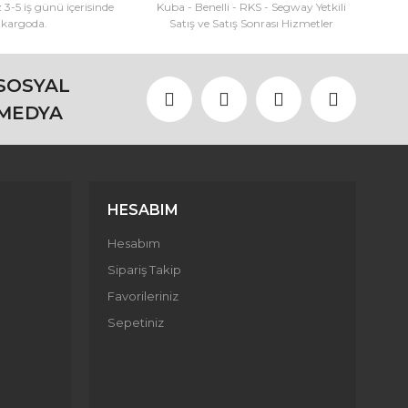
z 3-5 iş günü içerisinde
Kuba - Benelli - RKS - Segway Yetkili
kargoda.
Satış ve Satış Sonrası Hizmetler
SOSYAL
MEDYA
HESABIM
Hesabım
Sipariş Takip
Favorileriniz
Sepetiniz