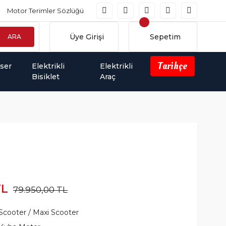
Motor Terimler Sözlüğü
Üye Girişi
Sepetim
ARA
Tarihçe
iser
Elektrikli
Elektrikli
Bisiklet
Araç
TL
79.950,00 TL
Scooter / Maxi Scooter