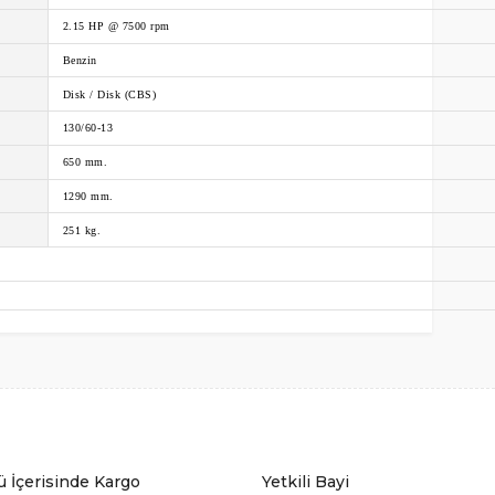
2.15 HP @ 7500 rpm
Benzin
Disk / Disk (CBS)
130/60-13
650 mm.
1290 mm.
251 kg.
fımıza iletebilirsiniz.
ü İçerisinde Kargo
Yetkili Bayi