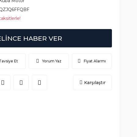
Kuba Motor
QZJQ6FFQBF
aksitlerle!
ELİNCE HABER VER
Tavsiye Et
Yorum Yaz
Fiyat Alarmı
Karşılaştır