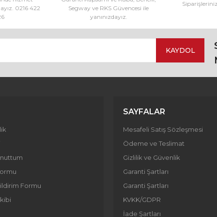
Siparişlerini
dayız. 0216 422
Segway ve RKS Güvencesi ile
26
yanınızdayız.
KAYDOL
Gönder
SAYFALAR
ik
Mesafeli Satış Sözleşmesi
i
Ödeme ve Teslimat
Unuttum
Gizlilik ve Güvenlik
 Formu
Garanti Şartları
ildirim Formu
Garanti Şartları
kibi
KVKK/GDPR
İade Şartları