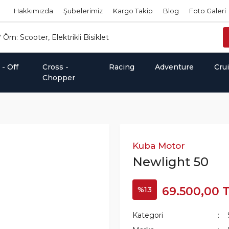
Hakkımızda
Şubelerimiz
Kargo Takip
Blog
Foto Galeri
- Off
Cross -
Racing
Adventure
Cru
Chopper
Kuba Motor
Newlight 50
%13
69.500,00 
Kategori