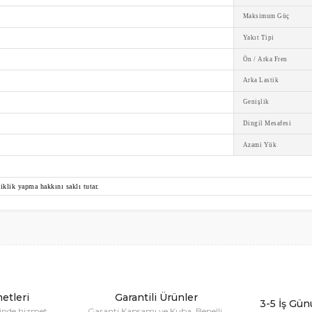
Maksimum Güç
Yakıt Tipi
Ön / Arka Fren
Arka Lastik
Genişlik
Dingil Mesafesi
Azami Yük
iklik yapma hakkını saklı tutar.
er konularda yetersiz gördüğünüz noktaları öneri formunu kullanarak tara
Bu ürüne ilk yorumu siz yapın!
Yorum Yaz
etleri
Garantili Ürünler
3-5 İş Gün
sinde hizmet
Garanti Kapsamı ve Kuba, Benelli,