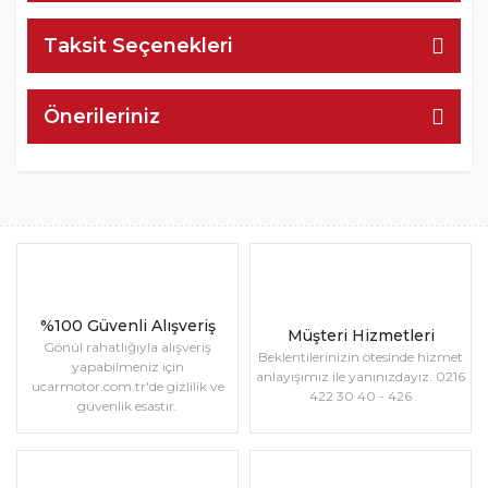
Taksit Seçenekleri
Önerileriniz
%100 Güvenli Alışveriş
Müşteri Hizmetleri
Gönül rahatlığıyla alışveriş
Beklentilerinizin ötesinde hizmet
yapabilmeniz için
anlayışımız ile yanınızdayız. 0216
ucarmotor.com.tr'de gizlilik ve
422 30 40 - 426
güvenlik esastır.