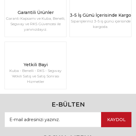
Garantili Ürünler
3-5 İş Günü İçerisinde Kargo
Garanti Kapsamı ve Kuba, Benelli,
Siparişleriniz 3-5 iş günü içerisinde
Segway ve RKS Güvencesi ile
kargoda.
yanınızdayız.
Yetkili Bayi
Kuba - Benelli - RKS - Segway
Yetkili Satış ve Satış Sonrası
Hizmetler
E-BÜLTEN
KAYDOL