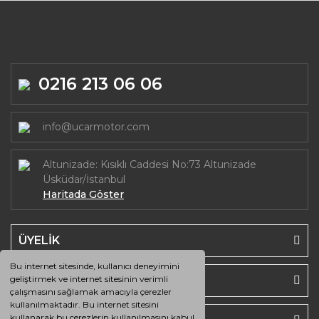
0216 213 06 06
info@ucarmotor.com
Altunizade: Kısıklı Caddesi No:73 Altunizade
Üsküdar/İstanbul
Haritada Göster
ÜYELİK
Bu internet sitesinde, kullanıcı deneyimini
SAYFALAR
geliştirmek ve internet sitesinin verimli
çalışmasını sağlamak amacıyla çerezler
kullanılmaktadır. Bu internet sitesini
kullanarak bu çerezlerin kullanılmasını kabul